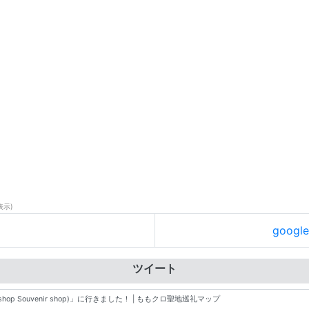
表示)
goog
ツイート