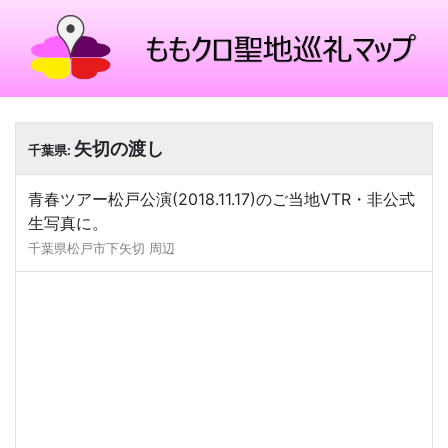
矢切の渡し
千葉県:
青春ツアー松戸公演(2018.11.17)のご当地VTR・非公式
生写真に。
千葉県松戸市下矢切 周辺