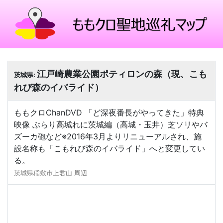
江戸崎農業公園ポティロンの森（現、こも
茨城県:
れび森のイバライド）
ももクロChanDVD 「ど深夜番長がやってきた」特典
映像 ぶらり高城れに茨城編（高城・玉井）芝ソリやバ
ズーカ砲など※2016年3月よりリニューアルされ、施
設名称も「こもれび森のイバライド」へと変更してい
る。
茨城県稲敷市上君山 周辺