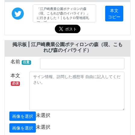
本文
コピー
掲示板 | 江戸崎農業公園ポティロンの森（現、こも
れび森のイバライド）
名前
任意
本文
必須
未選択
画像を選択
未選択
画像を選択