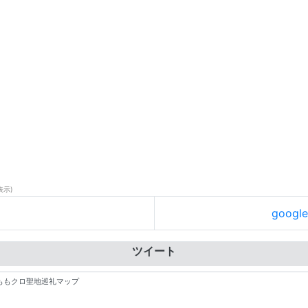
表示)
goog
ツイート