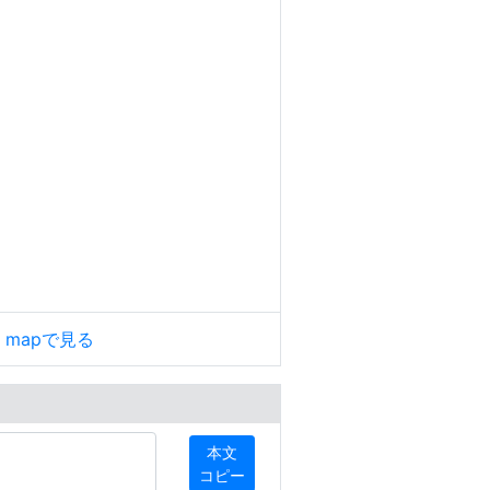
le mapで見る
本文
コピー