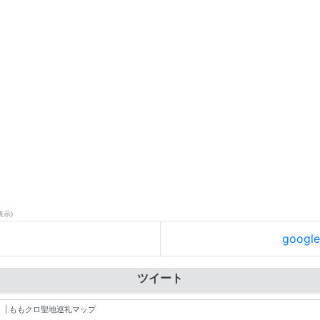
表示)
goog
ツイート