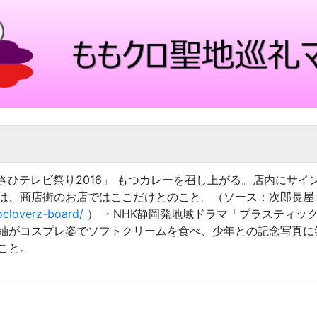
ビ「あさひテレビ祭り2016」 もつカレーを召し上がる。店内に
は、商店街のお店ではここだけとのこと。（ソース：次郎長屋
cloverz-board/
） ・NHK静岡発地域ドラマ「プラスティッ
吹っ切れた紬がコスプレ姿でソフトクリームを食べ、少年との記念写
こと。