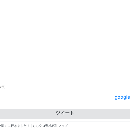
表示)
goog
ツイート