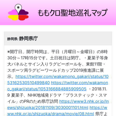
静岡県庁
静岡県:
※開庁日、開庁時間は、平日（月曜日～金曜日）の8時
30分～17時15分です。土日祝日は閉庁。・夏菜子等身
大パネルとサイン入りラグビーボールを、東館11階・
スポーツ局ラグビーワールドカップ2019推進課に展
示。
https://twitter.com/wakamono_gakari/status/10
53162530510499840
https://twitter.com/wakamon
o_gakari/status/1053166884885909505
・2018.11.
9 夏菜子、NHK地域発ドラマ「プラスティック・スマ
イル」のPRのため県庁訪問
https://www3.nhk.or.jp/ln
ews/shizuoka/20181109/3030001101.html
https://w
ww.nhk.or.jp/shizuoka/drama/movie/08.html
県庁よ