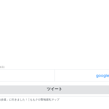
表示)
goog
ツイート