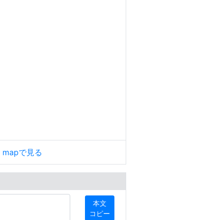
le mapで見る
本文
コピー