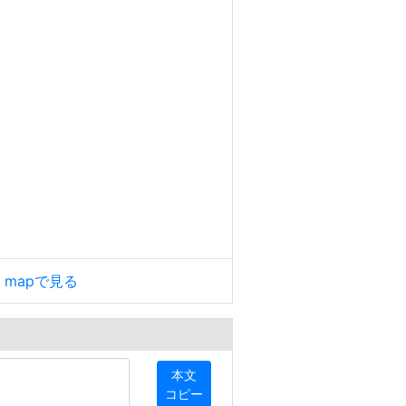
le mapで見る
本文
コピー