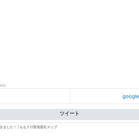
表示)
goog
ツイート