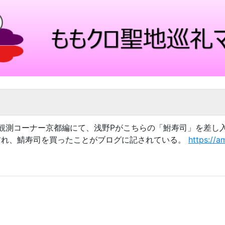
定点観測コーナー京都編にて、浅野Pがこちらの「鮒寿司」を差
の翌日に訪れ、鯖寿司を買ったことがブログに記されている。
https://a