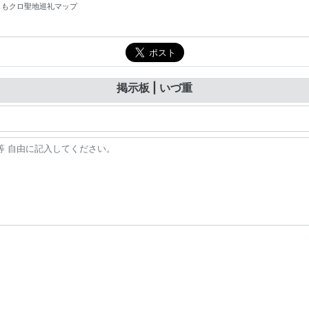
掲示板 | いづ重