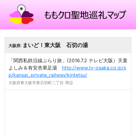
まいど！東大阪 石切の湯
大阪府:
「関西私鉄沿線ぶらり旅」(2016.7.2 テレビ大阪）天童
よしみ＆有安杏果足湯
http://www.tv-osaka.co.jp/s
p/kansai_private_railway/kintetsu/
大阪府東大阪市東石切町二丁目 周辺