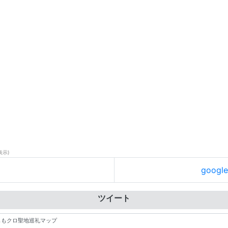
表示)
goog
ツイート