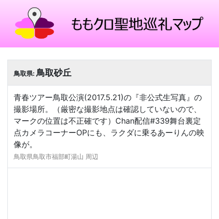
鳥取砂丘
鳥取県:
青春ツアー鳥取公演(2017.5.21)の『非公式生写真』の
撮影場所。（厳密な撮影地点は確認していないので、
マークの位置は不正確です）Chan配信#339舞台裏定
点カメラコーナーOPにも、ラクダに乗るあーりんの映
像が。
鳥取県鳥取市福部町湯山 周辺