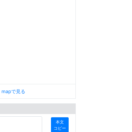
le mapで見る
本文
コピー