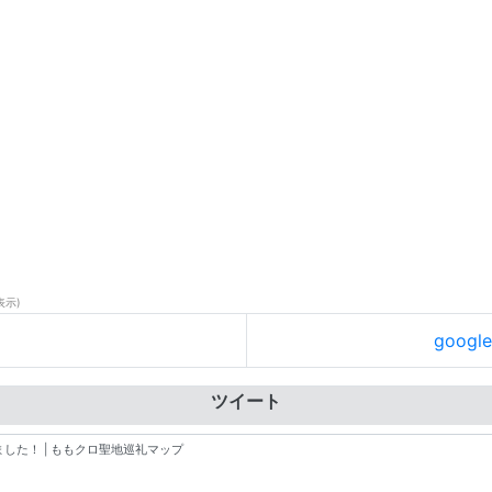
表示)
goog
ツイート