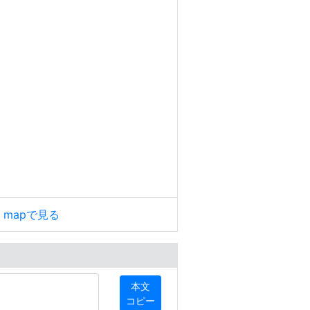
le mapで見る
本文
コピー