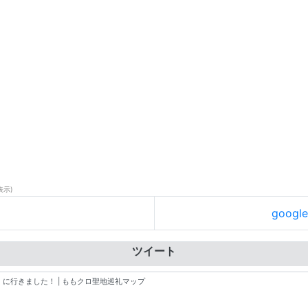
表示)
goog
ツイート