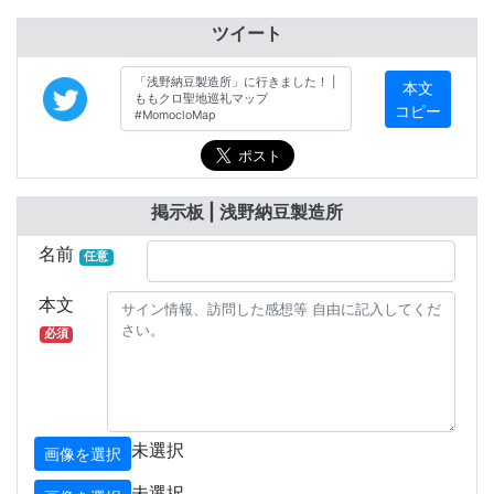
ツイート
本文
コピー
掲示板 | 浅野納豆製造所
名前
任意
本文
必須
未選択
画像を選択
未選択