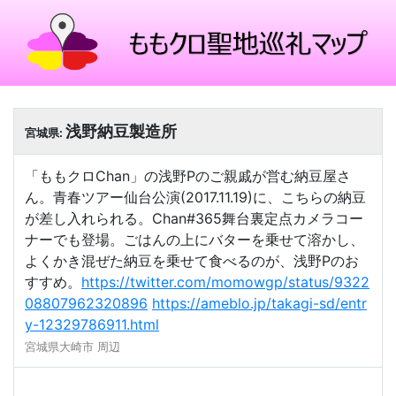
浅野納豆製造所
宮城県:
「ももクロChan」の浅野Pのご親戚が営む納豆屋さ
ん。青春ツアー仙台公演(2017.11.19)に、こちらの納豆
が差し入れられる。Chan#365舞台裏定点カメラコー
ナーでも登場。ごはんの上にバターを乗せて溶かし、
よくかき混ぜた納豆を乗せて食べるのが、浅野Pのお
すすめ。
https://twitter.com/momowgp/status/9322
08807962320896
https://ameblo.jp/takagi-sd/entr
y-12329786911.html
宮城県大崎市 周辺