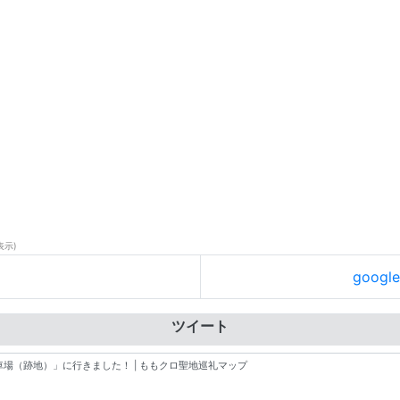
表示)
goog
ツイート