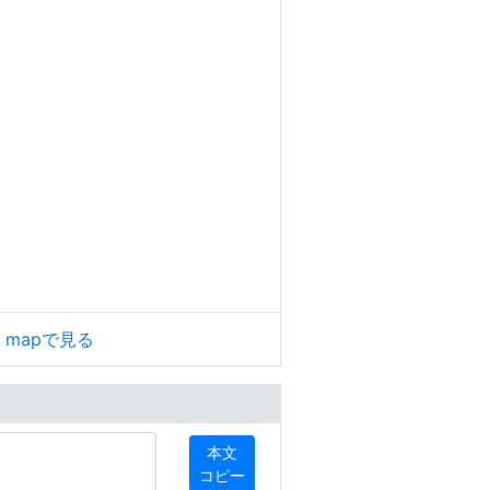
le mapで見る
本文
コピー