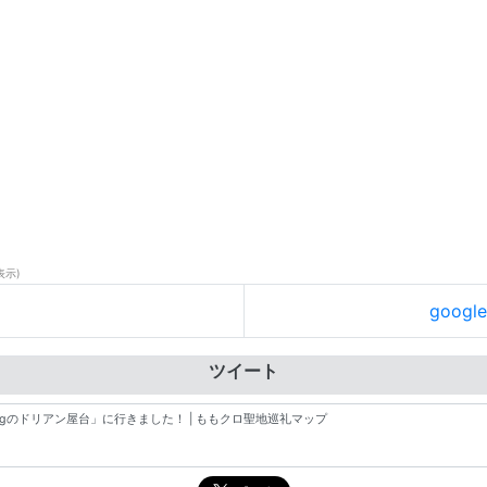
表示)
goog
ツイート