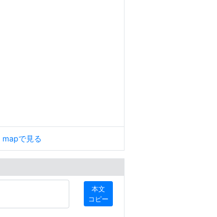
le mapで見る
本文
コピー