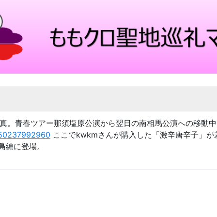
Tweetに写真。青春ツアー那須塩原公演から翌日の南相馬公演への移
50237992960
ここでkwkmさんが購入した「激辛唐辛子」が差
島編に登場。