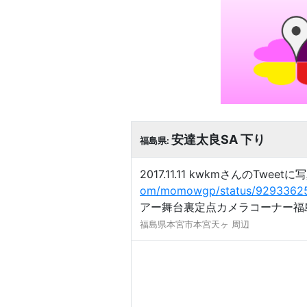
安達太良SA 下り
福島県:
2017.11.11 kwkmさんの
om/momowgp/status/9293362
アー舞台裏定点カメラコーナー福
福島県本宮市本宮天ヶ 周辺