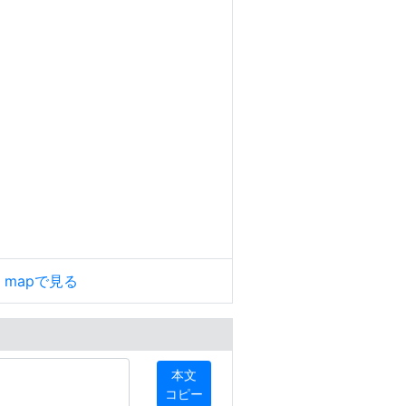
le mapで見る
本文
コピー