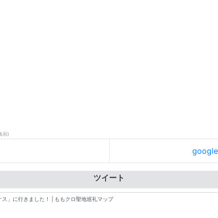
表示)
goog
ツイート