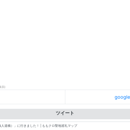
表示)
goog
ツイート