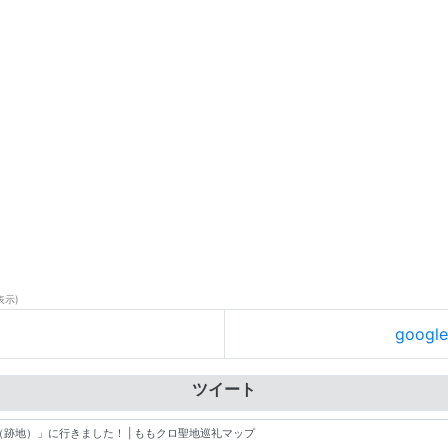
表示)
goog
ツイート