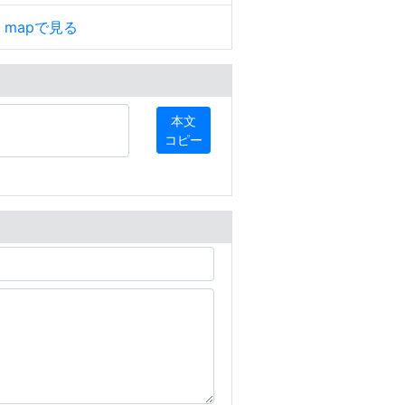
le mapで見る
本文
コピー