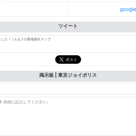
goog
ツイート
掲示板 | 東京ジョイポリス