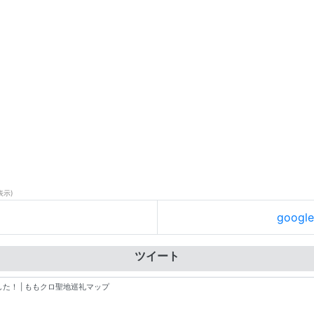
表示)
goog
ツイート