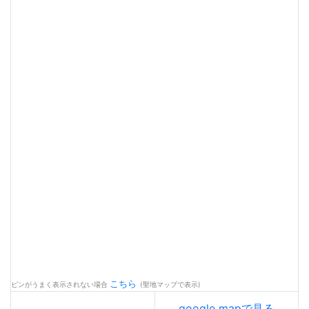
こちら
ピンがうまく表示されない場合
(聖地マップで表示)
google mapで見る