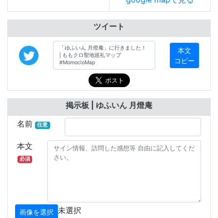
ツイート
本文
コピー
掲示板 | ゆふいん 月燈庵
名前
任意
本文
必須
未選択
画像を選択