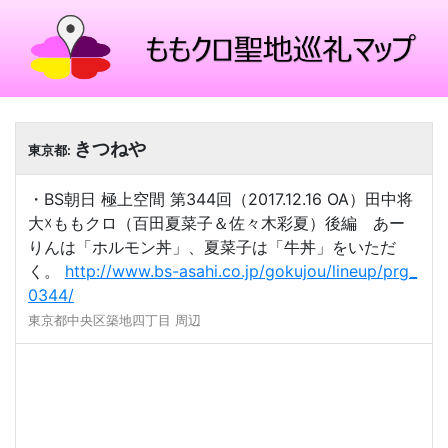
きつねや
東京都:
・BS朝日 極上空間 第344回（2017.12.16 OA）田中将
大☓ももクロ（百田夏菜子＆佐々木彩夏）後編 あー
りんは「ホルモン丼」、夏菜子は「牛丼」をいただ
く。
http://www.bs-asahi.co.jp/gokujou/lineup/prg_
0344/
東京都中央区築地四丁目 周辺