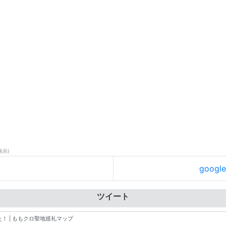
表示)
goog
ツイート