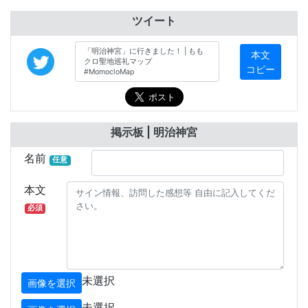
ツイート
本文
コピー
掲示板 | 明治神宮
名前
任意
本文
必須
未選択
画像を選択
未選択