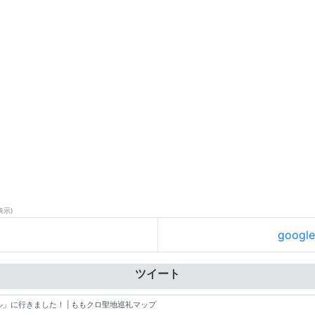
表示)
goog
ツイート