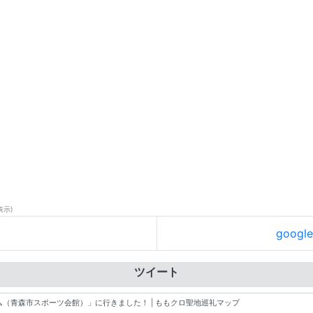
表示)
goog
ツイート