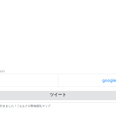
表示)
goog
ツイート