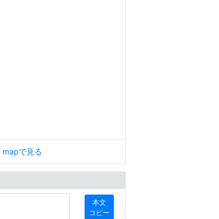
le mapで見る
本文
コピー