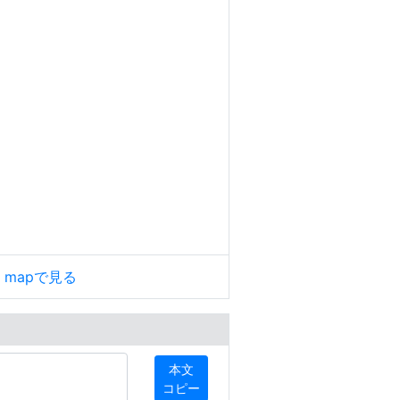
le mapで見る
本文
コピー