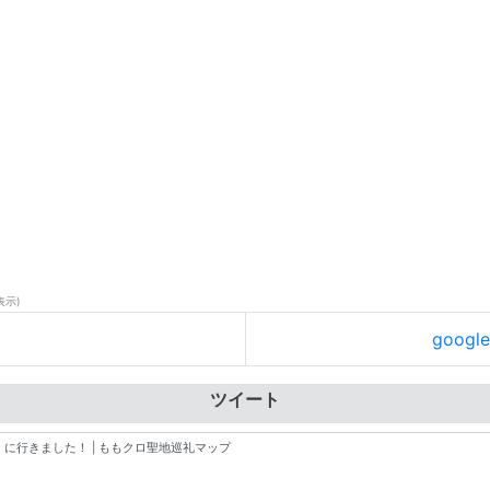
表示)
goog
ツイート