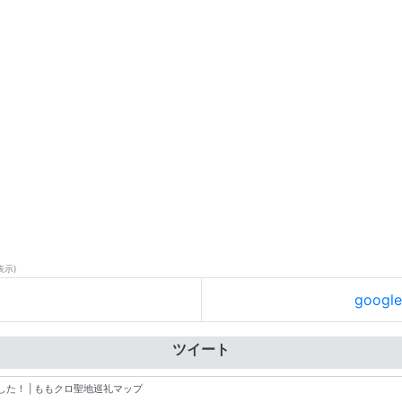
表示)
goog
ツイート